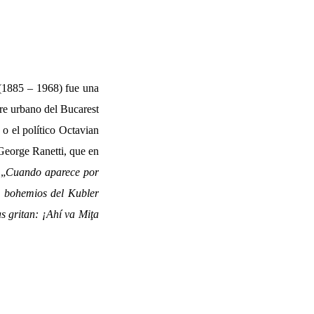
1885 – 1968) fue una
ore urbano del Bucarest
 o el político Octavian
George Ranetti, que en
 „
Cuando aparece por
os bohemios del Kubler
s gritan: ¡Ahí va Miţa