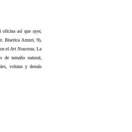
 oficina así que ayer,
tr. Biserica Amzei, 9),
con el
Art Nouveau
. La
s de tamaño natural,
ales, volutas y demás