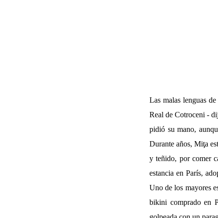
Las malas lenguas de
Real de Cotroceni - d
pidió su mano, aunque
Durante años, Miţa est
y teñido, por comer c
estancia en París, ado
Uno de los mayores es
bikini comprado en Pa
golpeada con un parag