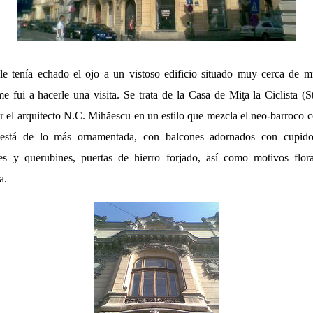
 tenía echado el ojo a un vistoso edificio situado muy cerca de mi
me fui a hacerle una visita. Se trata de la Casa de Miţa la Ciclista (S
r el arquitecto N.C. Mihăescu en un estilo que mezcla el neo-barroco 
o está de lo más ornamentada, con balcones adornados con cupido
nes y querubines, puertas de hierro forjado, así como motivos flor
a.