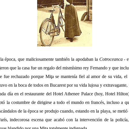
 la época, que maliciosamente también la apodaban la
Cotroceanca
- e
ijeron que la casa fue un regalo del mismísimo rey Fernando y que incl
 fue rechazado porque Miţa se mantenía fiel al amor de su vida, el
uvo en la boca de todos en Bucarest por su vida lujosa y extravagante, p
ada día en el restaurante del Hotel Athenee Palace (hoy, Hotel Hilton
ptó la costumbre de dirigirse a todo el mundo en francés, incluso a q
cándalos de la época se produjo cuando, estando en la playa, se metió 
rís, indecorosa escena que acabó con la intervención de la policía
uas blandido por una Miţa totalmente indignada.