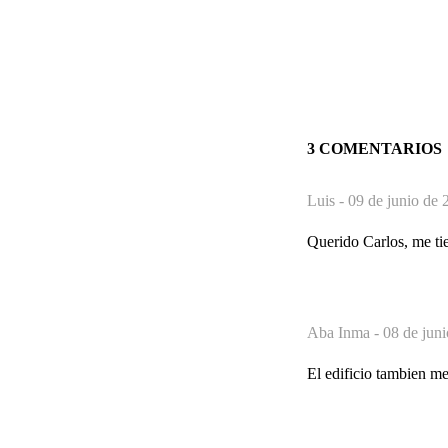
3 COMENTARIOS
Luis -
09 de junio de 
Querido Carlos, me tie
Aba Inma -
08 de juni
El edificio tambien me