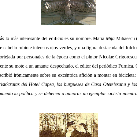
ás lo más interesante del edificio es su nombre. Maria
Miţa
Mihăescu (
cabello rubio e intensos ojos verdes, y una figura destacada del folcl
cortejada por personajes de la época como el pintor Nicolae Grigorescu
nte su mote a un amante despechado, el editor del periódico Furnica, 
scribió irónicamente sobre su excéntrica afición a montar en bicicleta:
aristócratas del Hotel Capsa, los burgueses de Casa Otetelesanu y l
nto la política y se detienen a admirar un ejemplar ciclista mientra